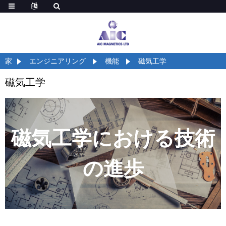
家
エンジニアリング
機能
磁気工学
磁気工学
磁気工学における技術
の進歩