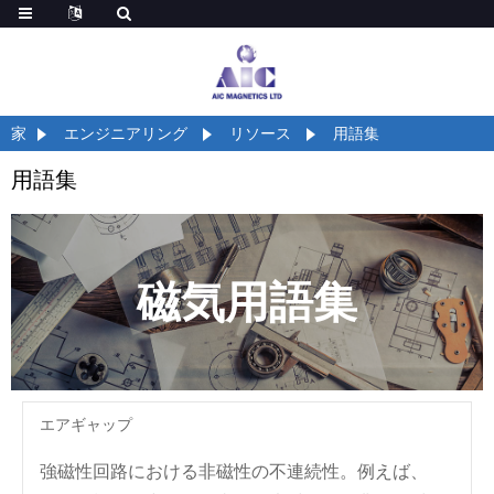
家
エンジニアリング
リソース
用語集
用語集
磁気用語集
エアギャップ
強磁性回路における非磁性の不連続性。例えば、