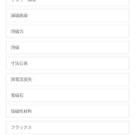
減磁曲線
消磁力
消磁
寸法公差
渦電流損失
電磁石
強磁性材料
フラックス