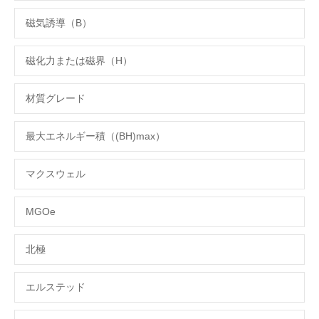
磁気誘導（B）
磁化力または磁界（H）
材質グレード
最大エネルギー積（(BH)max）
マクスウェル
MGOe
北極
エルステッド