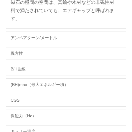
磁石の極間の空間は、真鍮や木材などの非磁性​​材
料で満たされていても、エアギャップと呼ばれま
す。
アンペアターン/メートル
異方性
B/H曲線
(BH)max（最大エネルギー積）
CGS
保磁力（Hc）
キュリー温度