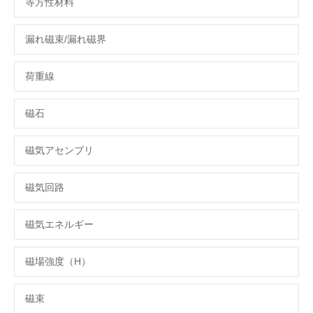
等方性材料
漏れ磁束/漏れ磁界
荷重線
磁石
磁気アセンブリ
磁気回路
磁気エネルギー
磁場強度（H）
磁束