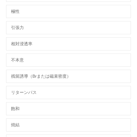
極性
引張力
相対浸透率
不本意
残留誘導（Brまたは磁束密度）
リターンパス
飽和
焼結