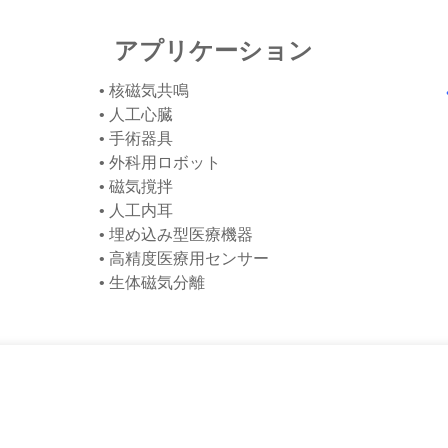
アプリケーション
• 核磁気共鳴
• 人工心臓
• 手術器具
• 外科用ロボット
• 磁気撹拌
• 人工内耳
• 埋め込み型医療機器
• 高精度医療用センサー
• 生体磁気分離